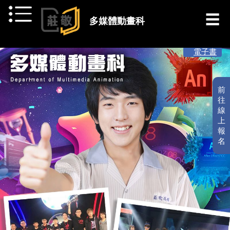
跳到主要內容
多媒體動畫科
[ 最新消息 ]
電子書
前
往
線
上
報
名