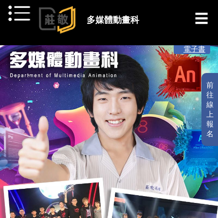
跳到主要內容
多媒體動畫科
[ 最新消息 ]
電子書
前
往
線
上
報
名