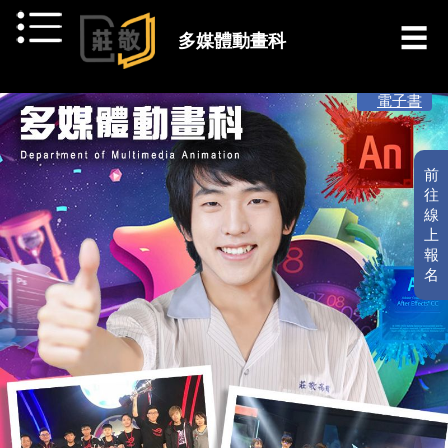
跳到主要內容
多媒體動畫科
[ 最新消息 ]
電子書
前
往
線
上
報
名