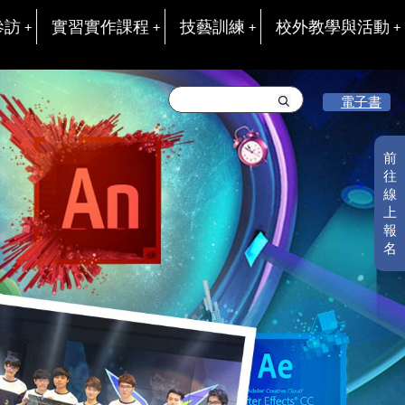
參訪
實習實作課程
技藝訓練
校外教學與活動
電子書
前
往
線
上
報
名