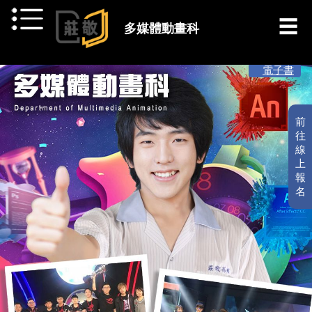
跳到主要內容
多媒體動畫科
[ 最新消息 ]
電子書
前
往
線
上
報
名