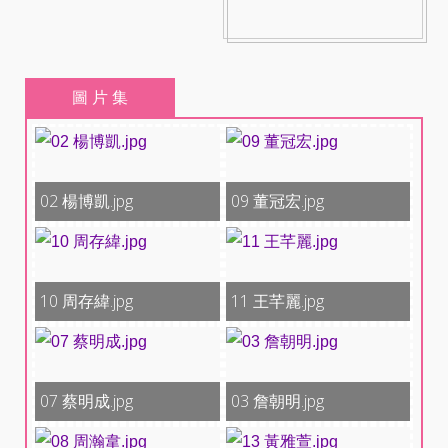
圖 片 集
02 楊博凱.jpg
09 董冠宏.jpg
10 周存緯.jpg
11 王芊麗.jpg
07 蔡明成.jpg
03 詹朝明.jpg