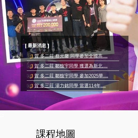
[ 最新消息 ]
賀 多二莊 蔡元馨 同學參加全國高....
賀 多二莊 鄒馥宇同學 獲選為新北....
賀 多二莊 鄒馥宇同學 參加2025華....
賀 多三莊 湯力銘同學 當選114年....
賀 多二莊 利昀珈同學 參加2025華....
:::
課程地圖