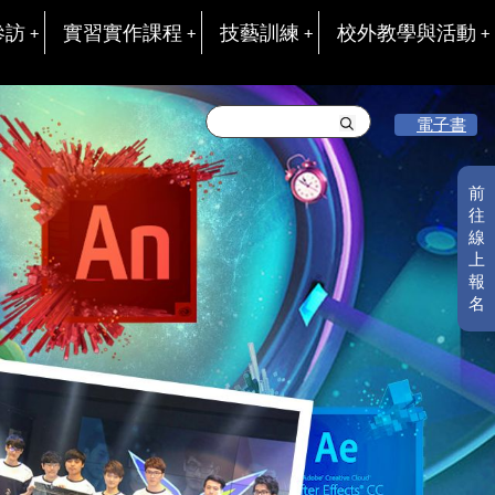
參訪
實習實作課程
技藝訓練
校外教學與活動
電子書
前
往
線
上
報
名