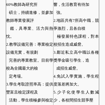
60%教師為研究所
響，生活教育有待加
碩士，持續進修，並參加
強。
教師專業發展評
2.地區共有7所高中職，競
鑑，具專業、活力與熱
爭激烈，且各自積
忱。
極發展特色課程，對本
2.教學設備完善：專業檢定
校招生造成威脅。
設備充實，有規劃
3.鄰近私立高中職以各種
完善的專業教室。目前學
獎學金吸引學生，造
校為全國最大的檢
成招生威脅。
定考場。
4.免試入學實施，學生程
3.學生考取證照率高：提供
度落差將加大。
豐富且檢定課程及
5.少子化使學生人數減
活動，學生積極參與檢定
少，各校間招生競爭壓