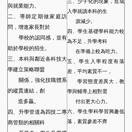
三、少子化的現象，造成
與就業能力。
入學就讀本科的生
二、導師定期做家庭訪
源減少。
問，增進家長對於
四、學生基礎學科能力較
學校的認同感，並有
為不足，升學考科
助於學校的招生。
在準備上較為吃力。​
三、本科與鄰近各科技大
五、學生入學程度有落
學建立策略聯盟
差，平均素質不一，
關係，強化技職體系
學習態度差異大，教
的縱貫連結，創
學與輔導上相對需
造多贏。
付出更大心力。
四、升學管道為四技二專
六、學生學科學習興趣低
落，素質參差不齊
商管類的相關科
。