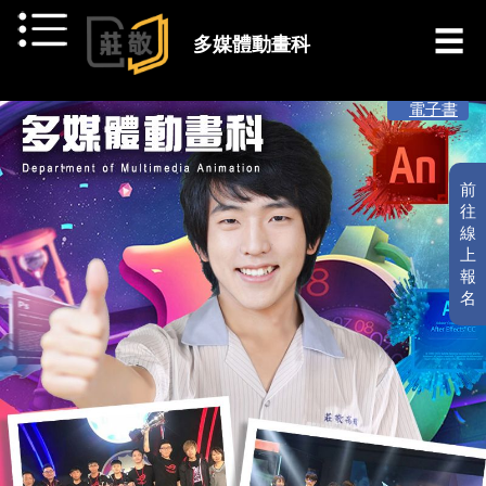
跳到主要內容
多媒體動畫科
[ 最新消息 ]
電子書
前
往
線
上
報
名