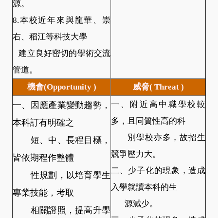
源。
8.本校近年來與龍華、崇
右、稻江等科技大學
建立良好密切的學術交流
管道。
機會(Opportunity )
威脅( Threat )
一、因應產業變動趨勢，
一、附近高中職學校較
多，且同質性高的科
本科訂有明確之
別學校亦多，故招生
短、中、長程目標，
競爭壓力大。
皆依期程作整體
二、少子化的現象，造成
性規劃，以培育學生
入學就讀本科的生
專業技能，考取
源減少。
相關證照，提高升學