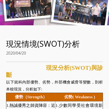
:::
現況情境(SWOT)分析
2020/04/20
現況分析(SWOT)與診
斷
以下就科內部優勢、劣勢，外部機會威脅等變數，剖析
本校現況，分析如下:
優勢（Strength）
劣勢( Weakness )
1.熱誠優秀之師資陣容：近
1.少數同學受社會環境影