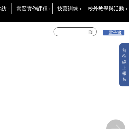
參訪
實習實作課程
技藝訓練
校外教學與活動
電子書
前
往
線
上
報
名