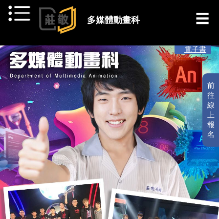
跳到主要內容
多媒體動畫科
[ 最新消息 ]
電子書
前
往
線
上
報
名