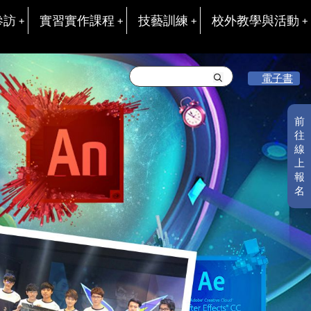
參訪
實習實作課程
技藝訓練
校外教學與活動
電子書
前
往
線
上
報
名