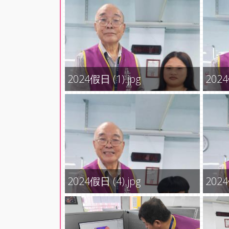
2024假日 (1).jpg
2024
2024假日 (4).jpg
2024