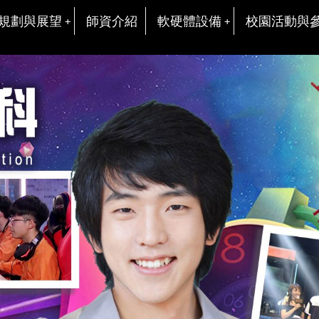
規劃與展望
師資介紹
軟硬體設備
校園活動與