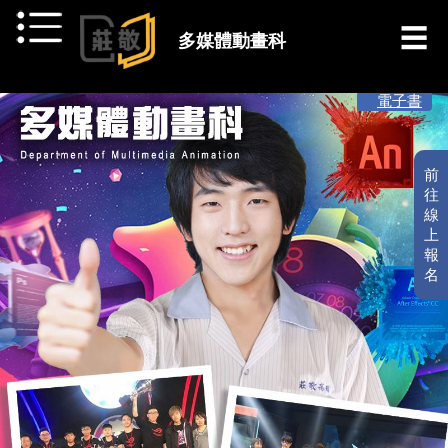
跳到主要內容
多媒體動畫科
[ 最新消息 ]
電子書
前
往
線
上
報
名