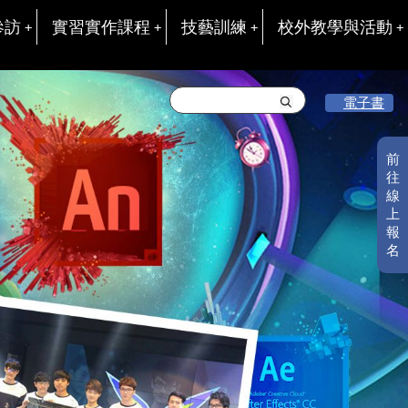
參訪
實習實作課程
技藝訓練
校外教學與活動
電子書
前
往
線
上
報
名