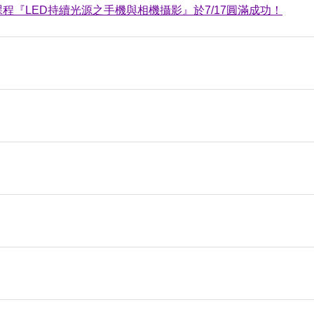
程『LED持續光源之手機與相機攝影』於7/17圓滿成功！