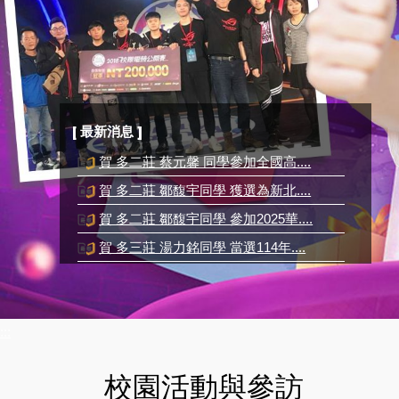
[ 最新消息 ]
賀 多二莊 蔡元馨 同學參加全國高....
賀 多二莊 鄒馥宇同學 獲選為新北....
賀 多二莊 鄒馥宇同學 參加2025華....
賀 多三莊 湯力銘同學 當選114年....
賀 多二莊 利昀珈同學 參加2025華....
:::
校園活動與參訪