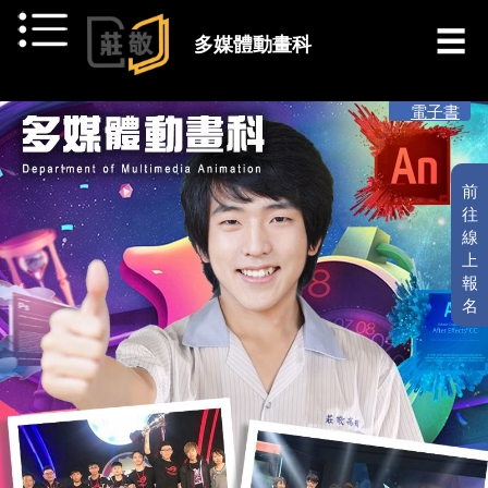
跳到主要內容
多媒體動畫科
[ 最新消息 ]
電子書
前
往
線
上
報
名