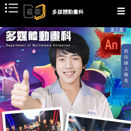
跳到主要內容
多媒體動畫科
[ 最新消息 ]
電子書
前
往
線
上
報
名