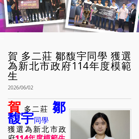
:::
賀 多二莊 鄒馥宇同學 獲選
為新北市政府114年度模範
生
2026/06/02
賀
鄒
多二莊
馥宇
同學
獲選為新北市政
府
114年度模範生