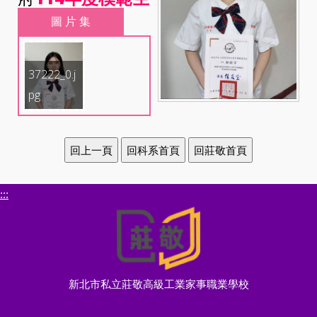
圖 片 集
37222_0.j
pg
:::
新北市私立莊敬高級工業家事職業學校