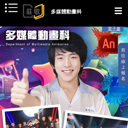
跳到主要內容
多媒體動畫科
[ 最新消息 ]
電子書
前
往
線
上
報
名