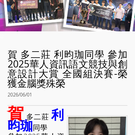
:::
賀 多二莊 利昀珈同學 參加
2025華人資訊語文競技與創
意設計大賞 全國組決賽-榮
獲金腦獎殊榮
2026/06/01
賀
利
多二莊
昀珈
同學