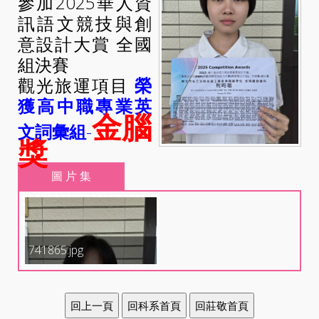
參加2025華人資
訊語文競技與創
意設計大賞 全國
組決賽
觀光旅運項目
榮
獲高中職專業英
金腦
文詞彙組
-
獎
圖 片 集
741865.jpg