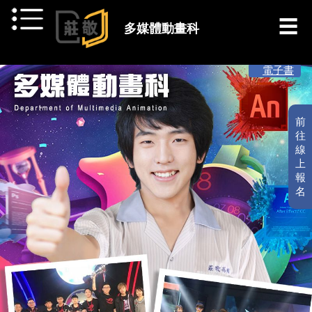
跳到主要內容
多媒體動畫科
[ 最新消息 ]
電子書
前
往
線
上
報
名