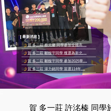
[ 最新消息 ]
賀 多二莊 蔡元馨 同學參加全國高....
賀 多二莊 鄒馥宇同學 獲選為新北....
賀 多二莊 鄒馥宇同學 參加2025華....
賀 多三莊 湯力銘同學 當選114年....
賀 多二莊 利昀珈同學 參加2025華....
:::
賀 多一莊 許洺榛 同學