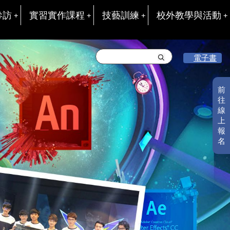
參訪
實習實作課程
技藝訓練
校外教學與活動
電子書
前
往
線
上
報
名