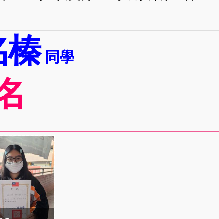
洺榛
同學
名