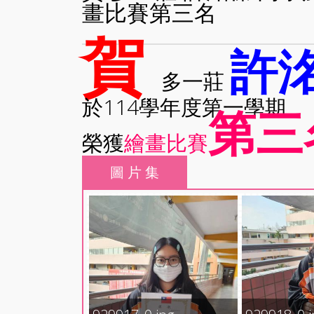
畫比賽第三名
賀
許
多一莊
於114學年度第一學期
第三
榮獲
繪畫比賽
圖 片 集