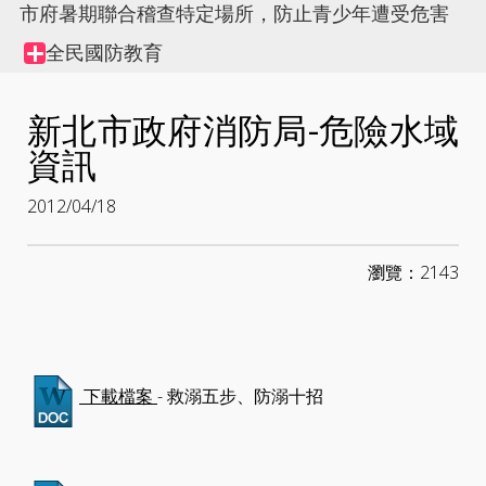
市府暑期聯合稽查特定場所，防止青少年遭受危害
全民國防教育
Collapse
node
新北市政府消防局-危險水域
資訊
2012/04/18
瀏覽：2143
- 救溺五步、防溺十招
下載檔案