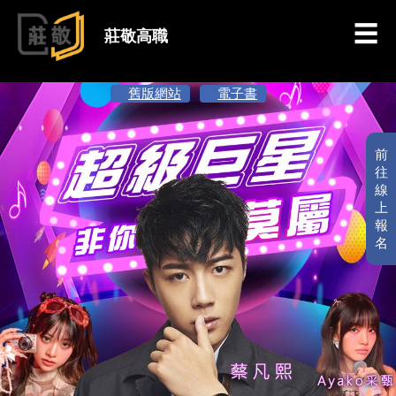
跳到主要內容
莊敬高職
舊版網站
電子書
前
往
線
上
報
名