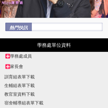
熱門快訊
:::
學務處單位資料
Tree
學務處成員
Collapse
view,
node
家長會
Collapse
node
訓育組表單下載
生輔組表單下載
教官室資料下載
宿舍輔導組表單下載