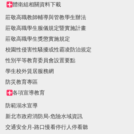
體衛組相關資料下載
Collapse
node
莊敬高職教師輔導與管教學生辦法
莊敬高職學生服儀規定暨實施計畫
莊敬高職學生獎懲實施規定
校園性侵害性騷擾或性霸凌防治規定
性別平等教育委員會設置要點
學生校外賃居服務網
防災教育專區
各項宣導教育
Collapse
node
防範溺水宣導
新北市政府消防局-危險水域資訊
交通安全月-路口慢看停行人停看聽