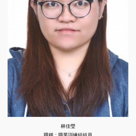
林佳瑩
職稱：職業訓練組組員