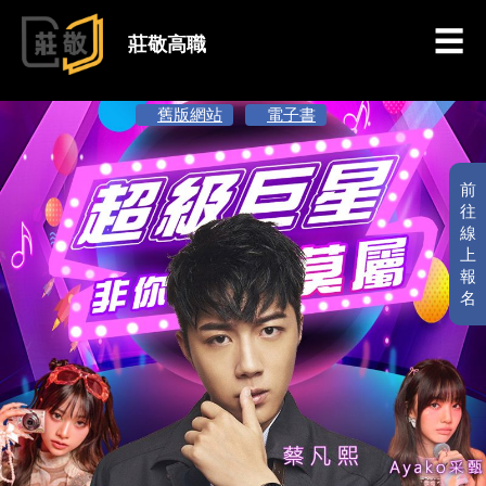
跳到主要內容
莊敬高職
舊版網站
電子書
前
往
線
上
報
名