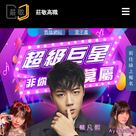
跳到主要內容
莊敬高職
舊版網站
電子書
前
往
線
上
報
名