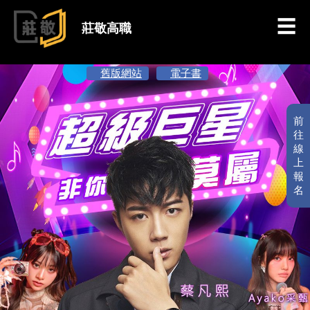
跳到主要內容
莊敬高職
舊版網站
電子書
前
往
線
上
報
名