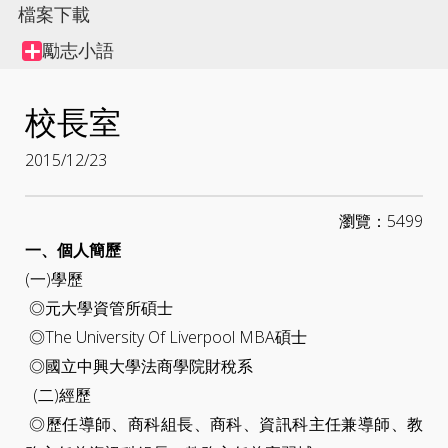
node
檔案下載
勵志小語
Collapse
node
校長室
2015/12/23
瀏覽：5499
一、個人簡歷
(一)學歷
◎元大學資管所碩士
◎The University Of Liverpool MBA碩士
◎國立中興大學法商學院財稅系
(二)經歷
◎歷任導師、商科組長、商科、資訊科主任兼導師、教