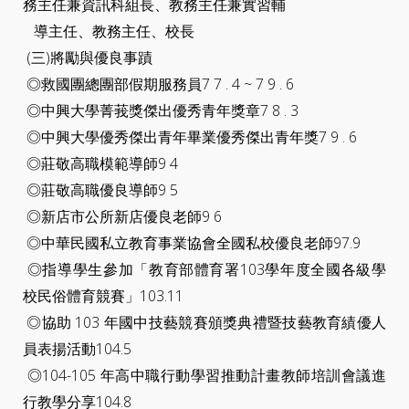
務主任兼資訊科組長、教務主任兼實習輔
導主任、教務主任、校長
(三)將勵與優良事蹟
◎救國團總團部假期服務員7 7 . 4 ~ 7 9 . 6
◎中興大學菁莪獎傑出優秀青年獎章7 8 . 3
◎中興大學優秀傑出青年畢業優秀傑出青年獎7 9 . 6
◎莊敬高職模範導師9 4
◎莊敬高職優良導師9 5
◎新店市公所新店優良老師9 6
◎中華民國私立教育事業協會全國私校優良老師97.9
◎指導學生參加「教育部體育署103學年度全國各級學
校民俗體育競賽」103.11
◎協助 103 年國中技藝競賽頒獎典禮暨技藝教育績優人
員表揚活動104.5
◎104-105 年高中職行動學習推動計畫教師培訓會議進
行教學分享104.8