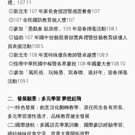
禮」107.11
◎新北市 107 年家長會授證暨感恩餐會107
◎107 全民國防教育個人獎107
◎參加「墨戲春 鼠添燈」109 年迎春揮毫活動108.1
◎協助 107 年國中技藝競賽頒獎典禮暨技藝教育績優人
員表揚活動108.5
◎新北市 108 年度特殊優良教師暨卓越獎108.9
◎指導中華民國中樞暨各界慶祝 108 年國慶大會108.10
◎參加「風民俗、玩翰墨、寫春聯、過好年」迎春揮毫
活動109.1
二、
發展願景：多元學習 夢想起飛
(一)特色發展：創意活化翻轉教學、原任民生各有所長、
多元學習適性適才、品格教育健全發展
(二)國際接軌：多國語言專業詞彙、國際參訪經驗學習、
締結姊妹促進交流、世界大賽開拓視野