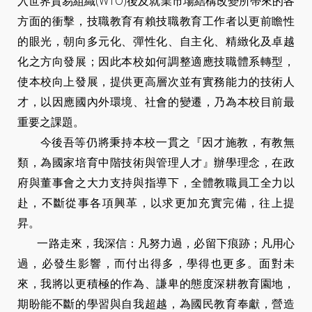
入世界貿易組織(WTO)後及就業市場結構改變所帶來的各
方面的衝擊，技職教育有賴技職教育工作者以更前瞻性
的眼光，朝向多元化、彈性化、自主化、精緻化及卓越
化之方向發展；因此本校如何調整適應技職體系轉型，
使本校向上發展，提供更高層次並有實務能力的技術人
才，以因應國內外環境、社會的變遷，乃為本校目前最
重要之課題。
今後吾等仍將秉持本校一貫之『因才施教，有教無
類，為國家培育中階技術與管理人才』辦學理念，在政
府與董事會之大力支持與指導下，全體教職員工全力以
赴，不斷從事各項興革，以求更加充實完備，往上提
昇。
一路走來，我深信：凡努力過，必留下痕跡；凡用心
過，必發生影響，而付出得多，學得也更多。面對未
來，我將以更積極的作為、謙卑的態度深耕教育園地，
期盼能不斷的學習與自我超越，為國民教育奉獻，營造