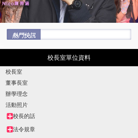
熱門快訊
:::
校長室單位資料
校長室
董事長室
辦學理念
活動照片
Tree
校長的話
Collapse
view,
node
法令規章
Collapse