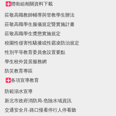
體衛組相關資料下載
Collapse
node
莊敬高職教師輔導與管教學生辦法
莊敬高職學生服儀規定暨實施計畫
莊敬高職學生獎懲實施規定
校園性侵害性騷擾或性霸凌防治規定
性別平等教育委員會設置要點
學生校外賃居服務網
防災教育專區
各項宣導教育
Collapse
node
防範溺水宣導
新北市政府消防局-危險水域資訊
交通安全月-路口慢看停行人停看聽