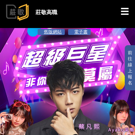
跳到主要內容
莊敬高職
舊版網站
電子書
前
往
線
上
報
名