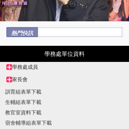
熱門快訊
:::
學務處單位資料
Tree
學務處成員
Collapse
view,
node
家長會
Collapse
node
訓育組表單下載
生輔組表單下載
教官室資料下載
宿舍輔導組表單下載