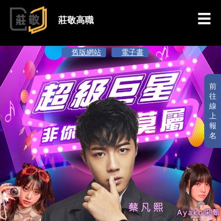
跳到主要內容
莊敬高職
舊版網站
電子書
前
往
線
上
報
名