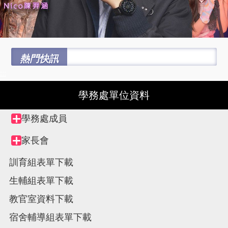
熱門快訊
:::
學務處單位資料
Tree
學務處成員
Collapse
view,
node
家長會
Collapse
node
訓育組表單下載
生輔組表單下載
教官室資料下載
宿舍輔導組表單下載