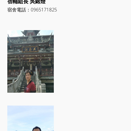
宿輔組長 吳鎔燈
宿舍電話：0965171825