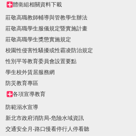
體衛組相關資料下載
Collapse
node
莊敬高職教師輔導與管教學生辦法
莊敬高職學生服儀規定暨實施計畫
莊敬高職學生獎懲實施規定
校園性侵害性騷擾或性霸凌防治規定
性別平等教育委員會設置要點
學生校外賃居服務網
防災教育專區
各項宣導教育
Collapse
node
防範溺水宣導
新北市政府消防局-危險水域資訊
交通安全月-路口慢看停行人停看聽