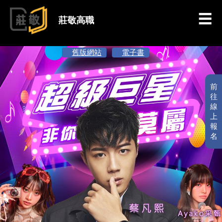
跳到主要內容
莊敬高職
舊版網站
電子書
前
往
線
上
報
名