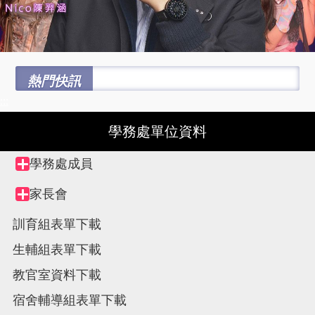
熱門快訊
:::
學務處單位資料
Tree
學務處成員
Collapse
view,
node
家長會
Collapse
node
訓育組表單下載
生輔組表單下載
教官室資料下載
宿舍輔導組表單下載