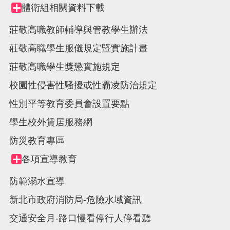
體衛組相關資料下載
Collapse
node
莊敬高職教師輔導與管教學生辦法
莊敬高職學生服儀規定暨實施計畫
莊敬高職學生獎懲實施規定
校園性侵害性騷擾或性霸凌防治規定
性別平等教育委員會設置要點
學生校外賃居服務網
防災教育專區
各項宣導教育
Collapse
node
防範溺水宣導
新北市政府消防局-危險水域資訊
交通安全月-路口慢看停行人停看聽