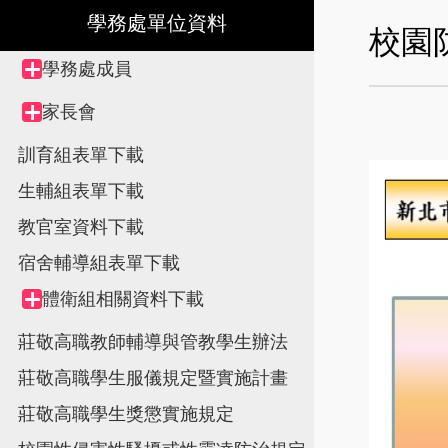
學務處單位資料
校園
Tree
學務處成員
Collapse
view,
node
家長會
Collapse
node
訓育組表單下載
生輔組表單下載
教官室資料下載
宿舍輔導組表單下載
體衛組相關資料下載
Collapse
node
莊敬高職教師輔導與管教學生辦法
莊敬高職學生服儀規定暨實施計畫
莊敬高職學生獎懲實施規定