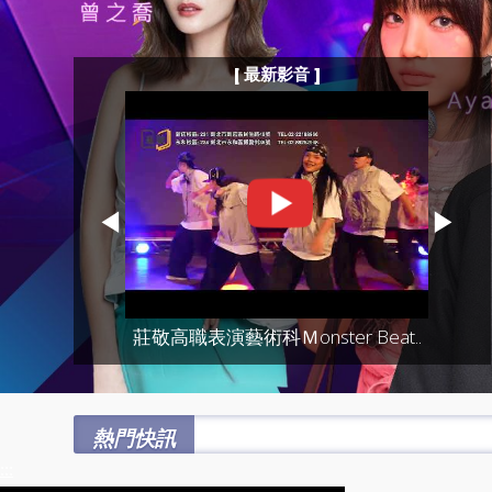
[ 最新影音 ]
◀
▶
莊敬高職表演藝術科Ｍonster Beat..
熱門快訊
:::