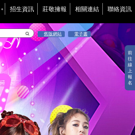
招生資訊
莊敬擁報
相關連結
聯絡資訊
舊版網站
電子書
前
往
線
上
報
名