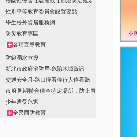
校園性侵害性騷擾或性霸凌防治規定
性別平等教育委員會設置要點
學生校外賃居服務網
防災教育專區
各項宣導教育
Collapse
node
防範溺水宣導
新北市政府消防局-危險水域資訊
交通安全月-路口慢看停行人停看聽
市府暑期聯合稽查特定場所，防止青
少年遭受危害
全民國防教育
Collapse
node