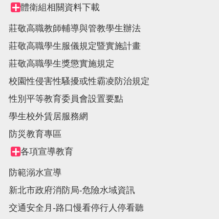
體衛組相關資料下載
Collapse
node
莊敬高職教師輔導與管教學生辦法
莊敬高職學生服儀規定暨實施計畫
莊敬高職學生獎懲實施規定
校園性侵害性騷擾或性霸凌防治規定
性別平等教育委員會設置要點
學生校外賃居服務網
防災教育專區
各項宣導教育
Collapse
node
防範溺水宣導
新北市政府消防局-危險水域資訊
交通安全月-路口慢看停行人停看聽