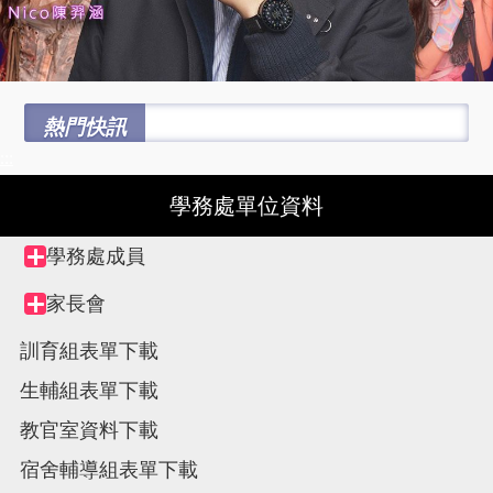
熱門快訊
:::
學務處單位資料
Tree
學務處成員
Collapse
view,
node
家長會
Collapse
node
訓育組表單下載
生輔組表單下載
教官室資料下載
宿舍輔導組表單下載