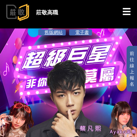
跳到主要內容
莊敬高職
舊版網站
電子書
前
往
線
上
報
名