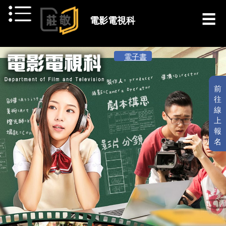
跳到主要內容
電影電視科
[ 最新消息 ]
電子書
前
往
線
上
報
名