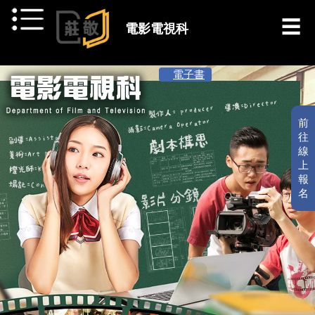
跳到主要內容
電影電視科
[ 最新消息 ]
電子書
前
往
線
上
報
名