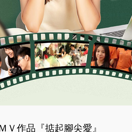
生ＭＶ作品『掂起腳尖愛』