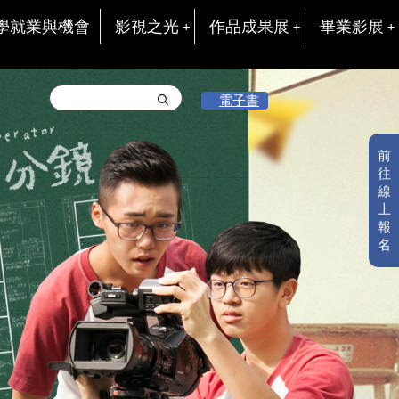
學就業與機會
影視之光
作品成果展
畢業影展
電子書
前
往
線
上
報
名