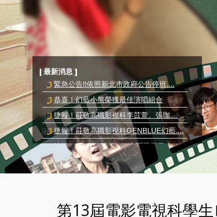
[ 最新消息 ]
恭喜！幻藍小熊榮獲最佳演唱組合
捷報！莊敬高職影視科李苡萱、張珈....
捷報！莊敬高職影視科GENBLUE幻藍....
捷報！ 手球隊影三莊游定圜同學已....
緊急公告!!依照新北市政府公告停班....
:::
第13屆電影電視科學