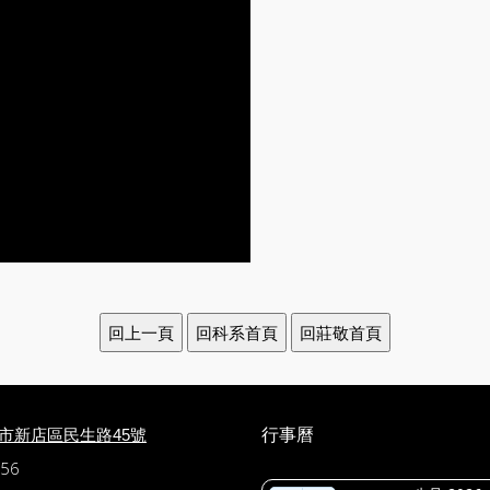
行事曆
北市新店區民生路45號
56