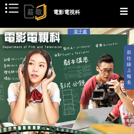
跳到主要內容
電影電視科
[ 最新消息 ]
電子書
前
往
線
上
報
名