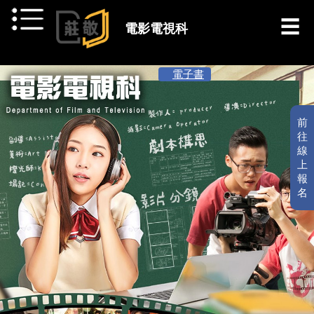
跳到主要內容
電影電視科
[ 最新消息 ]
電子書
前
往
線
上
報
名