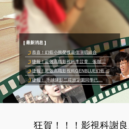
[ 最新消息 ]
恭喜！幻藍小熊榮獲最佳演唱組合
捷報！莊敬高職影視科李苡萱、張珈....
捷報！莊敬高職影視科GENBLUE幻藍....
捷報！ 手球隊影三莊游定圜同學已....
緊急公告!!依照新北市政府公告停班....
:::
狂賀！！！影視科謝良欣