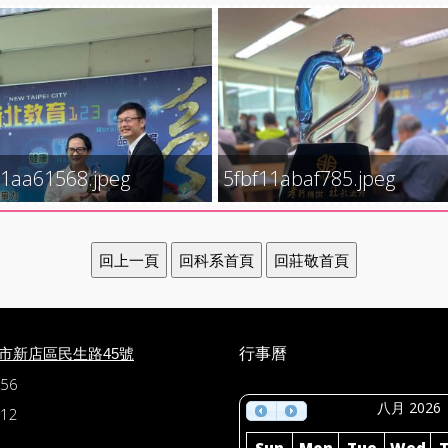
11aa61568.jpeg
5fbf11abaf785.jpeg
行事曆
北市新店區民生路45號
56
八月 2026
12