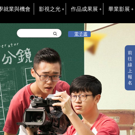
學就業與機會
影視之光
作品成果展
畢業影展
電子書
前
往
線
上
報
名