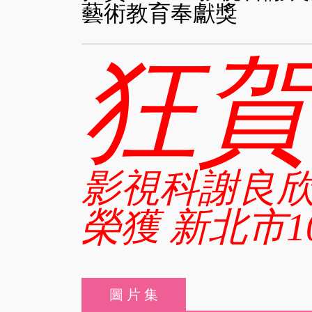
藝術教育奉獻獎
狂
影視科謝良
榮獲 新北市
圖 片 集