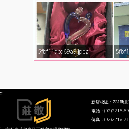
5fbf11acd69a3.jpeg
5fbf
:::
新店校區：
231新
電話：(02)2218-89
傳真：(02)2218-21