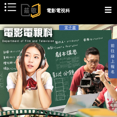
跳到主要內容
電影電視科
[ 最新消息 ]
電子書
前
往
線
上
報
名