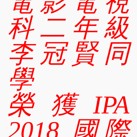
電影電視
科二年級
李冠賢同
學
榮獲IPA
2018 國際