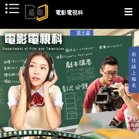
跳到主要內容
電影電視科
[ 最新消息 ]
電子書
前
往
線
上
報
名