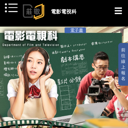
跳到主要內容
電影電視科
[ 最新消息 ]
電子書
前
往
線
上
報
名