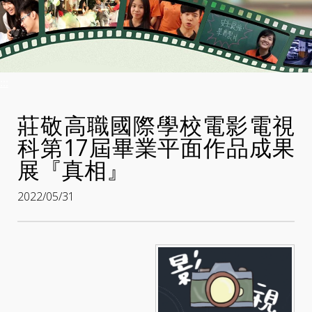
:::
莊敬高職國際學校電影電視
科第17屆畢業平面作品成果
展『真相』
2022/05/31