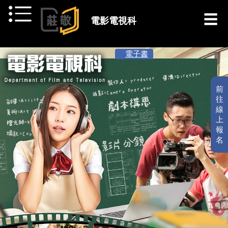
跳到主要內容
電影電視科
[ 最新消息 ]
電子書
前
往
線
上
報
名