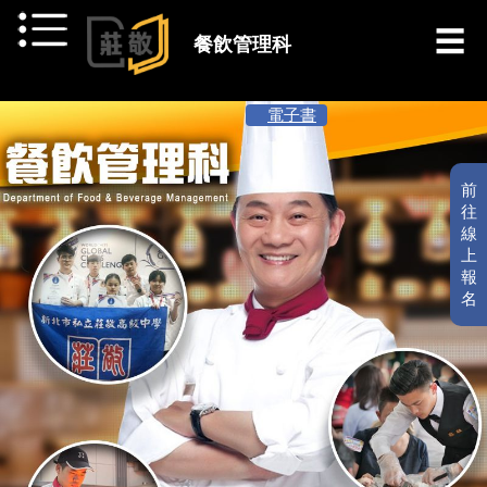
跳到主要內容
餐飲管理科
[ 最新消息 ]
電子書
前
往
線
上
報
名