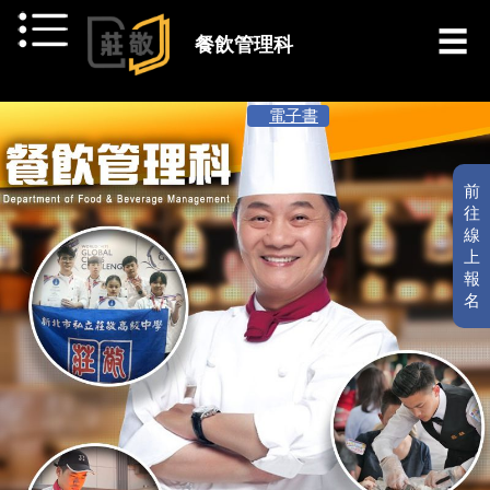
跳到主要內容
餐飲管理科
[ 最新消息 ]
電子書
前
往
線
上
報
名