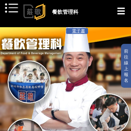
跳到主要內容
餐飲管理科
[ 最新消息 ]
電子書
前
往
線
上
報
名