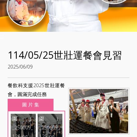
:::
114/05/25世壯運餐會見習
2025/06/09
LINE_AL
LINE_AL
餐飲科支援2025世壯運餐
BUM_202
BUM_202
會，圓滿完成任務
5雙北世
5雙北世
圖 片 集
壯運（桃
壯運（桃
LINE_AL
LINE_AL
園）
園）
BUM_202
BUM_202
_250609_
_250609_
5雙北世
5雙北世
126.jpg
125.jpg