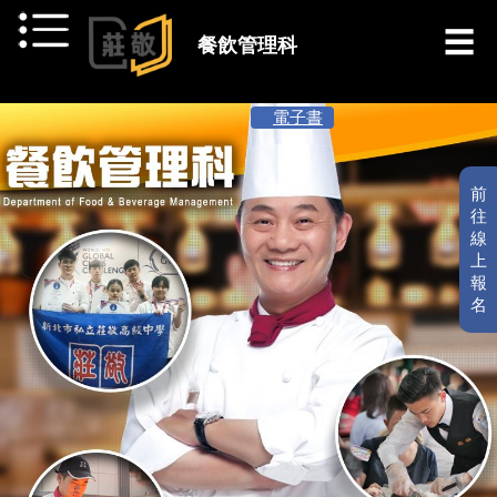
跳到主要內容
餐飲管理科
[ 最新消息 ]
電子書
前
往
線
上
報
名