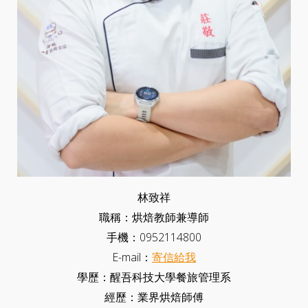
林致祥
職稱：烘焙教師兼導師
手機：0952114800
E-mail：
寄信給我
學歷：醒吾科技大學餐旅管理系
經歷：業界烘焙師傅