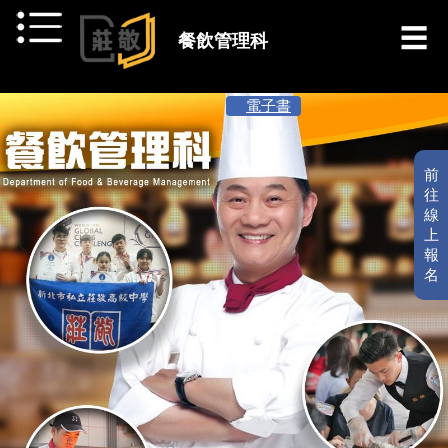
跳到主要內容
餐飲管理科
[ 最新消息 ]
電子書
前
往
線
上
報
名