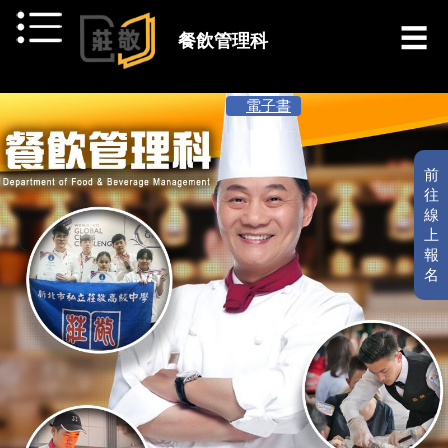
跳到主要內容
餐飲管理科
[ 最新消息 ]
電子書
前
往
線
上
報
名