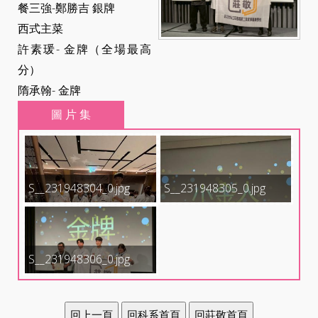
餐三強-鄭勝吉 銀牌
西式主菜
許素瑗- 金牌（全場最高
分）
隋承翰- 金牌
圖 片 集
S__231948304_0.jpg
S__231948305_0.jpg
S__231948306_0.jpg