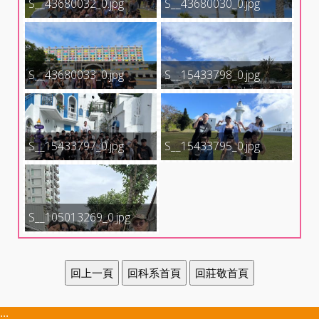
S__43680032_0.jpg
S__43680030_0.jpg
S__43680033_0.jpg
S__15433798_0.jpg
S__15433797_0.jpg
S__15433795_0.jpg
S__105013269_0.jpg
:::