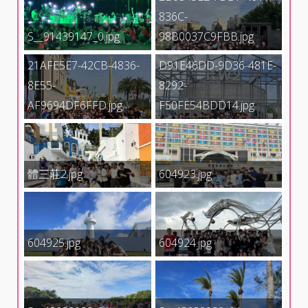
836C-
S__91439147_0.jpg
98B0037C9FBB.jpg
21AFE5E7-42CB-4836-
D91E46DD-9D36-481E-
8E55-
8292-
AF9694DF6FFD.jpg
F50FE54BDD14.jpg
體三莊2.jpg
604923.jpg
604925.jpg
604924.jpg