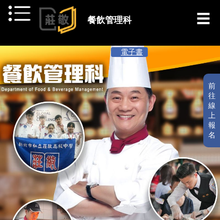
跳到主要內容
餐飲管理科
[ 最新消息 ]
電子書
前
往
線
上
報
名