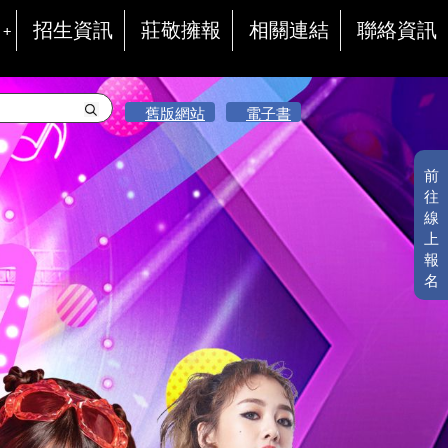
招生資訊
莊敬擁報
相關連結
聯絡資訊
舊版網站
電子書
前
往
線
上
報
名