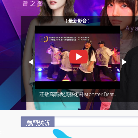
[ 最新影音 ]
◀
▶
莊敬高職表演藝術科Ｍonster Beat..
熱門快訊
:::