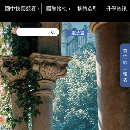
國中技藝競賽
國際接軌
整體造型
升學資訊
電子書
前
往
線
上
報
名