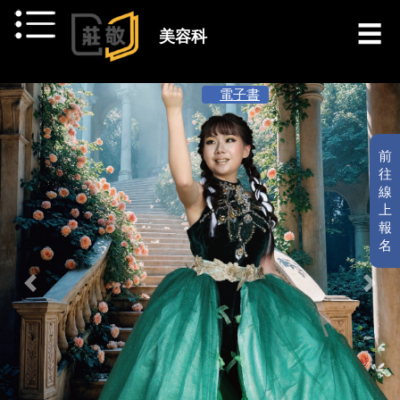
跳到主要內容
美容科
電子書
前
往
線
上
報
名