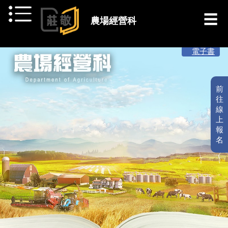
跳到主要內容
農場經營科
[ 最新消息 ]
電子書
前
往
線
上
報
名