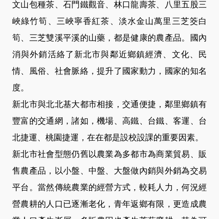
文山包種茶、石門鐵觀音、林口龍壽茶、八里五股三
峽綠竹筍、三峽寧香紅茶、淡水金山萬里三芝筊白
筍、三芝雙溪平溪的山藥，都是健康的農產品。國內
消與外銷活絡了新北市與鄰近鄉鎮經濟、文化、民
情、風俗、社會脈絡，提升了國家動力，國家的知名
度。
新北市與北北基大都市相接，交通便捷，鄰里鄉鎮有
豐富的交通網，諸如，機場、高鐵、台鐵、客運、台
北捷運、桃園捷運，在在都是設校設課的重要因素。
新北市社會型態仍舊以農業為多都市為商業貿易、販
售農產品，以小盤、中盤、大盤做內銷與外銷為交易
平台。當然傳統農業的經營方式，較耗人力，何況經
營農耕的人口已逐漸老化，青年返鄉有限，更造成農