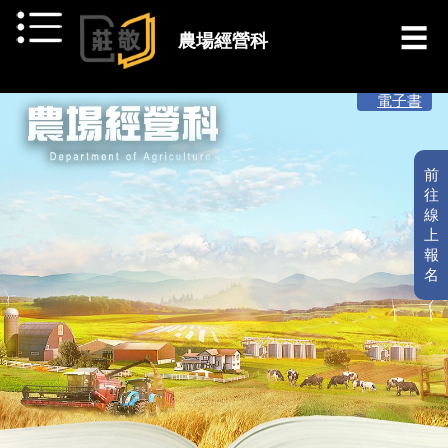
跳到主要內容
農場經營科
[ 最新消息 ]
電子書
前
往
線
上
報
名