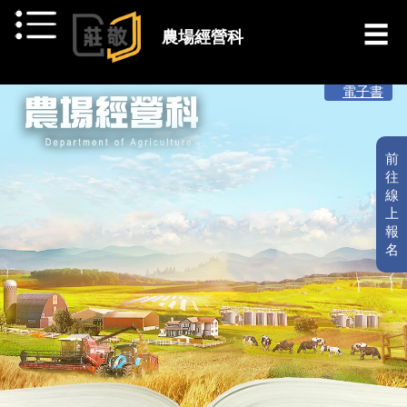
跳到主要內容
農場經營科
[ 最新消息 ]
電子書
前
往
線
上
報
名